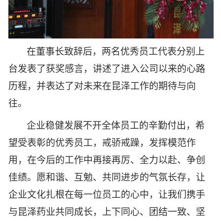
在董事长致辞后，两名优秀员工代表分别上
台发表了获奖感言，讲述了进入公司以来的心路
历程，并表达了对未来在昆泽工作的期待与向
往。
企业稳健发展不开全体员工的辛勤付出，希
望受表彰的优秀员工，戒骄戒躁，发挥模范作
用，在今后的工作中再接再厉、全力以赴、争创
佳绩。愿和谐、互勉、共同进步的气氛长存，让
企业文化扎根在每一位员工的心中，让我们携手
与昆泽药业共同成长，上下同心、团结一致、坚