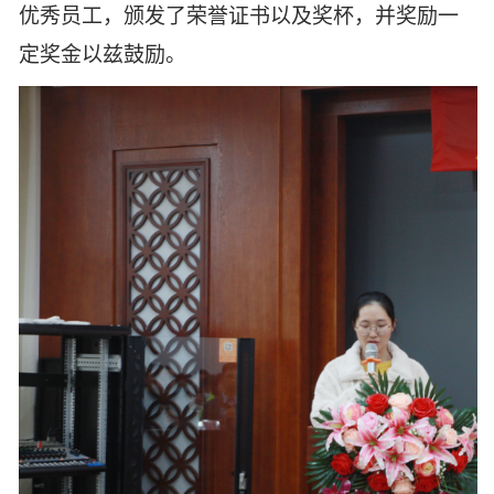
优秀员工
，颁发了荣誉证书以及奖杯，并奖励一
定奖金以兹鼓励。