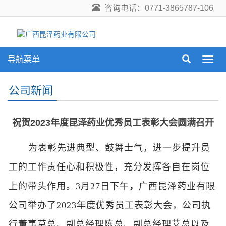
咨询电话：0771-3865787-106
导航菜单
导
航
菜
公司新闻
单
祝贺2023年度昆泽药业优秀员工表彰大会圆满召开
为表彰先进典型、鼓舞士气，进一步提升员
工的工作责任心和积极性，充分发挥各自在岗位
上的带头作用。3月27日下午
，
广西昆泽药业有限
公司举办了2023年度优秀员工表彰大会，公司执
行董事莫总、副总经理陈总、副总经理艾总以及