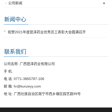
+
公司新闻
新闻中心
祝贺2021年度昆泽药业优秀员工表彰大会圆满召开
联系我们
公司名称: 广西昆泽药业有限公司
手 机:
电 话: 0771-3865787-106
邮 箱: hr@kunzeyy.com
地 址: 广西壮族自治区南宁市西乡塘区园艺路99号